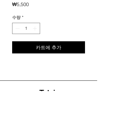
가
₩5,500
격
수량
*
카트에 추가
+82 (0)10-9771-2189
info@tetris-team.com
B1,14-8, Seolleung-ro 157-gil, Gangnam-gu,
Seoul, Korea
Home