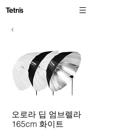
오로라 딥 엄브렐라
165cm 화이트