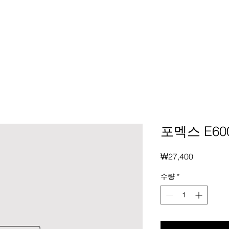
포멕스 E60
가
₩27,400
격
수량
*