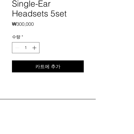
Single-Ear
Headsets 5set
가
₩300,000
격
수량
*
카트에 추가
+82 (0)10-9771-2189
info@tetris-team.com