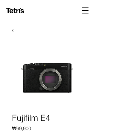
Fujifilm E4
가
₩69,900