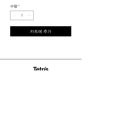
격
수량
*
카트에 추가
+82 (0)10-9771-2189
info@tetris-team.com
B1,14-8, Seolleung-ro 157-gil, Gangnam-gu,
Seoul, Korea
Home
About