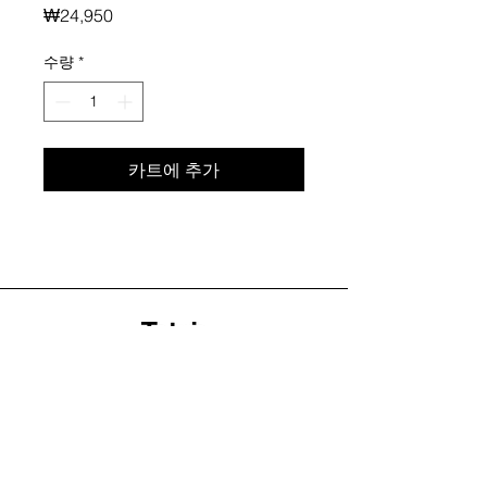
가
₩24,950
격
수량
*
카트에 추가
+82 (0)10-9771-2189
info@tetris-team.com
B1,14-8, Seolleung-ro 157-gil, Gangnam-gu,
Seoul, Korea
Home